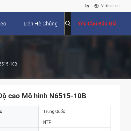
Vietnamese
deo
Liên Hệ Chúng
Yêu Cầu Báo Giá
Tôi
N6515-10B
 Độ cao Mô hình N6515-10B
c
Trung Quốc
NTP