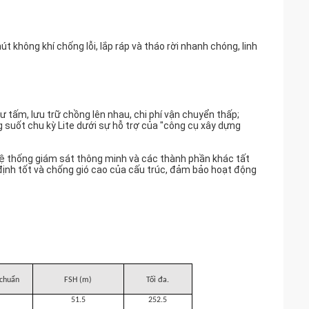
ây, chống va chạm, chống treo.Cung cấp bảo vệ ba lần bằng