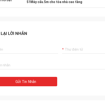
 nổi bật
51Máy cẩu.5m cho tòa nhà cao tầng
 LẠI LỜI NHẮN
Gửi Tin Nhắn