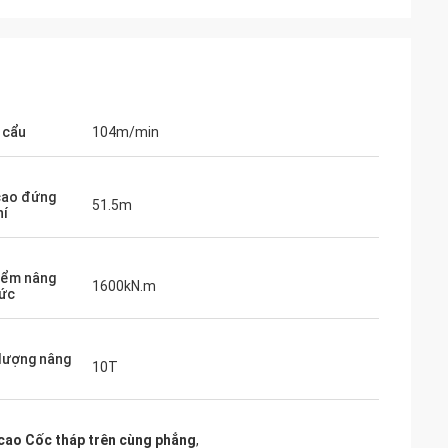
 cẩu
104m/min
cao đứng
51.5m
hí
iểm nâng
1600kN.m
ức
lượng nâng
10T
cao Cốc tháp trên cùng phẳng
,