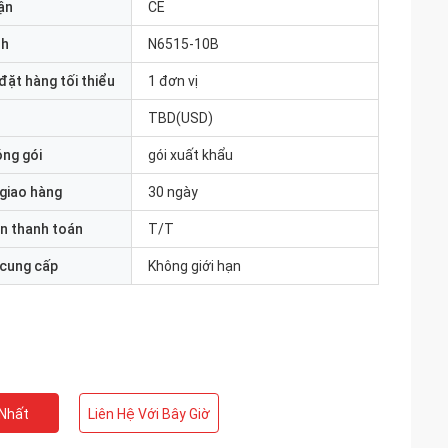
ận
CE
nh
N6515-10B
đặt hàng tối thiểu
1 đơn vị
TBD(USD)
óng gói
gói xuất khẩu
 giao hàng
30 ngày
n thanh toán
T/T
 cung cấp
Không giới hạn
 Nhất
Liên Hệ Với Bây Giờ