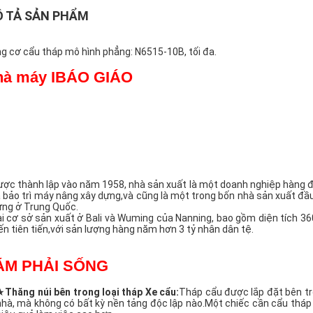
 TẢ SẢN PHẨM
g cơ cẩu tháp mô hình phẳng: N6515-10B, tối đa.
à máy I
BÁO GIÁO
ợc thành lập vào năm 1958, nhà sản xuất là một doanh nghiệp hàng đầu
 bảo trì máy nâng xây dựng,và cũng là một trong bốn nhà sản xuất đ
ng ở Trung Quốc.
i cơ sở sản xuất ở Bali và Wuming của Nanning, bao gồm diện tích 36
ến tiên tiến,với sản lượng hàng năm hơn 3 tỷ nhân dân tệ.
ÁM PHẢI SỐNG
★
Thăng núi bên trong
loại
tháp
Xe cẩu:
Tháp cẩu được lắp đặt bên tro
nhà, mà không có bất kỳ nền tảng độc lập nào.Một chiếc cần cẩu tháp 