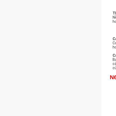
Ba
C
ph