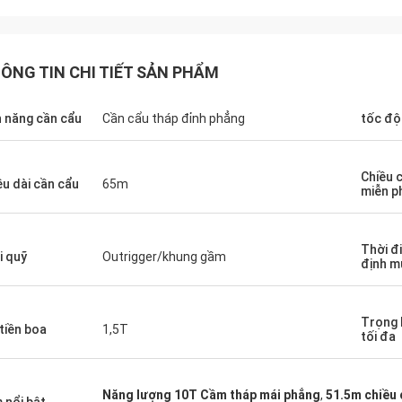
ÔNG TIN CHI TIẾT SẢN PHẨM
h năng cần cẩu
Cần cẩu tháp đỉnh phẳng
tốc độ
Chiều 
ều dài cần cẩu
65m
miễn p
Thời đ
i quỹ
Outrigger/khung gầm
định m
Trọng 
 tiền boa
1,5T
tối đa
Năng lượng 10T Cầm tháp mái phẳng
,
51.5m chiều 