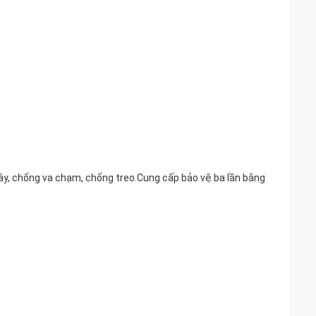
rung tâm của thân tháp, làm cho việc lắp đặt, tháo và nâng
 tháp là của một cấu trúc tấm mà chiếm ít không gian hơn
và lưu trữ. Nó có thể được truy cập từ bất kỳ góc nào trong
ó thể được lắp đặt và tháo rời như một toàn thể, làm cho
oạt động và nhanh chóng nâng lên và xuống.
khác nhau, định vị chính xác, bảo vệ toàn bộ giám sát thời