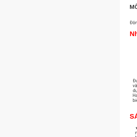
MÔ
Độn
Nh
Đư
và
dự
Ha
bi
S