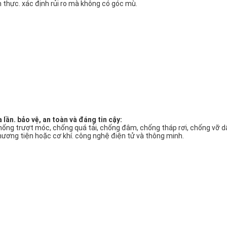
háp kiểu lồng bên trong
Xe cẩu:
Trung tâm trọng lực Jacking nằm ở t
 cẩu tháp ổn định hơn và an toàn hơn.Các phần tiêu chuẩn của thân
ng quá trình vận chuyển và lưu trữ, do đó làm giảm chi phí vận chuyển 
m vi 360 °.
ên ngoài
lồng
loại
tháp
Xe cẩu:
Các phần tiêu chuẩn của thân tháp c
 cần cẩu tháp như vậy dễ dàng để kết nối, an toàn và liên tục trong h
c đặc điểm
ích hợp hệ thống,
i
nâng thông minh:
ng giám sát điện thông minh tích hợp cao. nâng trơn tru. tải và tốc độ 
n thực. xác định rủi ro mà không có góc mù.