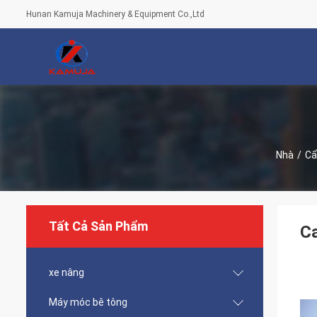
Hunan Kamuja Machinery & Equipment Co.,Ltd
Nhà
/
Cẩ
Tất Cả Sản Phẩm
Ca
xe nâng
Máy móc bê tông