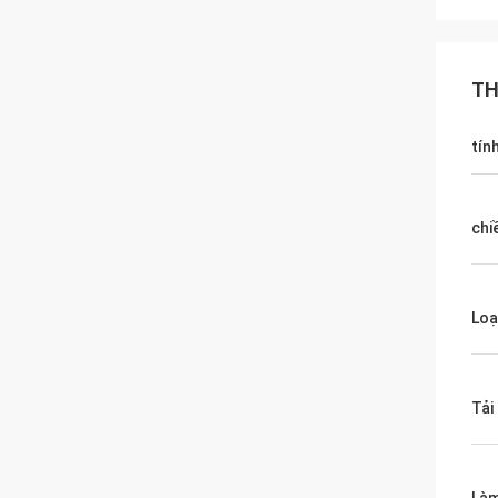
TH
tín
chi
Loạ
Tải