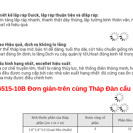
 lần.
bảo vệ, an toàn và
đáng tin cậy:
hống trượt móc, chống quá tải, chống đâm, chống tháp rơi, chống vỡ d
ương tiện hoặc cơ khí. công nghệ điện tử và thông minh.