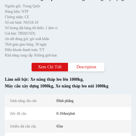
Nguồn gốc: Trung Quốc
Hàng hiệu: NTP
Chứng nhận: CE
Số mô hình: N6518-10
Số lượng đặt hàng tối thiểu: 1 đơn vị
Giá bán: TBD(USD)
chi tiết đóng gói: gói xuất khẩu
Thời gian giao hàng: 30 ngày
Điều khoản thanh toán: T/T
Khả năng cung cấp: Không giới hạn
Xem Chi Tiết
Description
Làm nổi bật:
Xe nâng tháp leo lên 1000kg
,
Máy cẩu xây dựng 1000kg
,
Xe nâng tháp leo núi 1000kg
1tính năng cần cẩu:
Đỉnh phẳng
2tốc độ cẩu:
0-104m/phút
3chiều dài cần cẩu:
65m