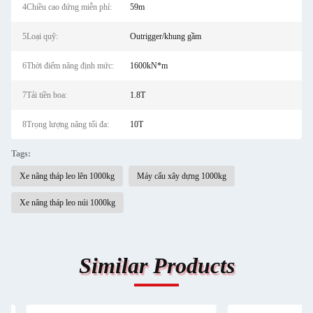
4Chiều cao đứng miễn phí:
59m
5Loại quỹ:
Outrigger/khung gầm
6Thời điểm nâng định mức:
1600kN*m
7Tải tiền boa:
1.8T
8Trọng lượng nâng tối đa:
10T
Tags:
Xe nâng tháp leo lên 1000kg
Máy cẩu xây dựng 1000kg
Xe nâng tháp leo núi 1000kg
Similar Products