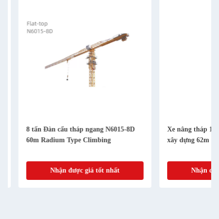
8 tấn Đàn cẩu tháp ngang N6015-8D
Xe nâng tháp 10T N
60m Radium Type Climbing
xây dựng 62m
Nhận được giá tốt nhất
Nhận được gi