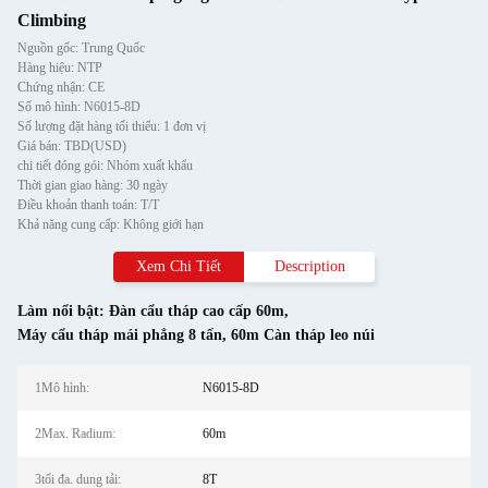
Climbing
Nguồn gốc: Trung Quốc
Hàng hiệu: NTP
Chứng nhận: CE
Số mô hình: N6015-8D
Số lượng đặt hàng tối thiểu: 1 đơn vị
Giá bán: TBD(USD)
chi tiết đóng gói: Nhóm xuất khẩu
Thời gian giao hàng: 30 ngày
Điều khoản thanh toán: T/T
Khả năng cung cấp: Không giới hạn
Xem Chi Tiết
Description
Làm nổi bật:
Đàn cẩu tháp cao cấp 60m
,
Máy cẩu tháp mái phẳng 8 tấn
,
60m Càn tháp leo núi
1Mô hình:
N6015-8D
2Max. Radium:
60m
3tối đa. dung tải:
8T