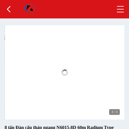
3
/
3
8 tấn Đàn cẩu tháp ngang N6015-8D 60m Radium Type