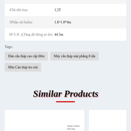
4Tải tiền boa:
1,5T
5Phần cột buồm:
1.8^1.8*4m
6F.S.H. ((Tăng độ đứng tự do):
44.5m
Tags:
Đàn cẩu tháp cao cấp 60m
Máy cẩu tháp mái phẳng 8 tấn
60m Càn tháp leo núi
Similar Products