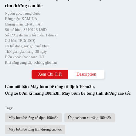
cho đường cao tốc
Nguồn gốc: Trung Quốc
Hàng hiệu: KAMUJA
Chứng nhận: CNAS, IAF
Số mô hình: SP100.18.186D
Số lượng đặt hàng tối thiểu: 1 đơn vị
Giá bán: TBD(USD)
chi tiết đóng gói: gói xuất khẩu
Thời gian giao hàng: 30 ngày
Điều khoản thanh toán: T/T
Khả năng cung cấp: Không giới hạn
Xem Chi Tiết
Description
Làm nổi bật:
Máy bơm bê tông cố định 100m3h
,
Ứng xe bơm xi măng 100m3h
,
Máy bơm bê tông tĩnh đường cao tốc
Tags:
Máy bơm bê tông cố định 100m3h
Ứng xe bơm xi măng 100m3h
Máy bơm bê tông tĩnh đường cao tốc