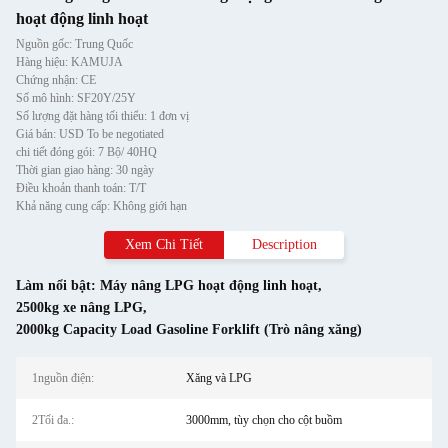
hoạt động linh hoạt
Nguồn gốc: Trung Quốc
Hàng hiệu: KAMUJA
Chứng nhận: CE
Số mô hình: SF20Y/25Y
Số lượng đặt hàng tối thiểu: 1 đơn vị
Giá bán: USD To be negotiated
chi tiết đóng gói: 7 Bộ/ 40HQ
Thời gian giao hàng: 30 ngày
Điều khoản thanh toán: T/T
Khả năng cung cấp: Không giới hạn
Xem Chi Tiết
Description
Làm nổi bật:
Máy nâng LPG hoạt động linh hoạt
,
2500kg xe nâng LPG
,
2000kg Capacity Load Gasoline Forklift (Trò nâng xăng)
1nguồn điện:
Xăng và LPG
2Tối đa.:
3000mm, tùy chọn cho cột buồm