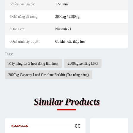
3chiều dài ngã ba:
1220mm
4Khả năng tải trọng:
2000kg / 2500kg
5Động cơ:
NissanK21
6Quá trình lây truyền:
Cơ khí hoặc thủy lực
Tags:
Máy nâng LPG hoạt động linh hoạt
2500kg xe nâng LPG
2000kg Capacity Load Gasoline Forklift (Trò nâng xăng)
Similar Products