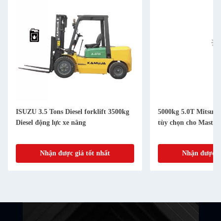
ISUZU 3.5 Tons Diesel forklift 3500kg
5000kg 5.0T Mitsubis
Diesel động lực xe nâng
tùy chọn cho Mast 
Nhận được giá tốt nhất
Nhận được gi