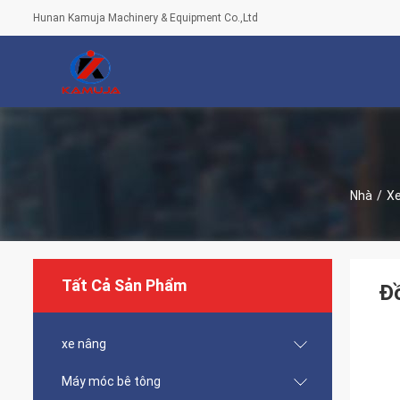
Hunan Kamuja Machinery & Equipment Co.,Ltd
Nhà
/
X
Tất Cả Sản Phẩm
Đồ
xe nâng
Máy móc bê tông