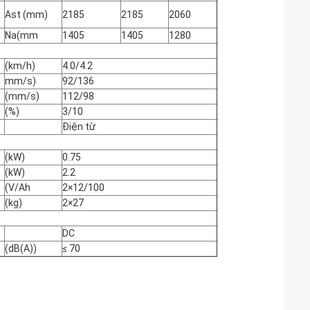
Ast (mm)
2185
2185
2060
Na(mm
1405
1405
1280
(km/h)
4.0/4.2
mm/s)
92/136
(mm/s)
112/98
(%)
3/10
Điện từ
(kW)
0.75
(kW)
2.2
(V/Ah
2×12/100
(kg)
2×27
DC
(dB(A))
≤ 70