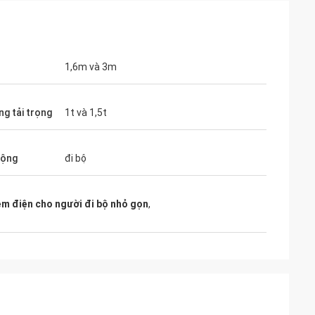
1,6m và 3m
ng tải trọng
1t và 1,5t
động
đi bộ
m điện cho người đi bộ nhỏ gọn
,