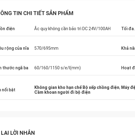
ÔNG TIN CHI TIẾT SẢN PHẨM
ồn điện
Ắc quy không cần bảo trì DC 24V/100AH
Tối đa.
ều rộng của nĩa
570/695mm
Khả nă
h thước ngã ba
60/160/1150 s/e/l(mm)
Hoạt 
Không gian kho hạn chế Bộ xếp chồng điện
,
Máy đệ
 nổi bật
Cầm khoan người đi bộ điện
 LẠI LỜI NHẮN