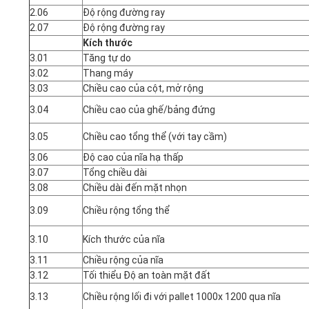
2.06
Độ rộng đường ray
2.07
Độ rộng đường ray
Kích thước
3.01
Tăng tự do
3.02
Thang máy
3.03
Chiều cao của cột, mở rộng
3.04
Chiều cao của ghế/bảng đứng
3.05
Chiều cao tổng thể (với tay cầm)
3.06
Độ cao của nĩa hạ thấp
3.07
Tổng chiều dài
3.08
Chiều dài đến mặt nhọn
3.09
Chiều rộng tổng thể
3.10
Kích thước của nĩa
3.11
Chiều rộng của nĩa
3.12
Tối thiểu Độ an toàn mặt đất
3.13
Chiều rộng lối đi với pallet 1000x 1200 qua nĩa