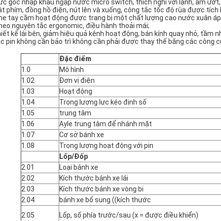
ức gốc nhập khẩu ngập nước micro switch, thích nghi với lạnh, ẩm ướt,
ật phím, đồng hồ điện, nút lên và xuống, công tắc tốc độ rùa được tíc
he tay cầm hoạt động được trang bị một chất lượng cao nước xuân áp 
heo nguyên tắc ergonomic, điều hành thoải mái;
iết kế lái bên, giảm hiệu quả kênh hoạt động, bán kính quay nhỏ, tầm n
c pin không cần bảo trì không cần phải được thay thế bằng các công cụ
Đặc điểm
1.0
Mô hình
1.02
Đơn vị điện
1.03
Hoạt động
1.04
Trọng lượng lực kéo định số
1.05
trung tâm
1.06
Ayle trung tâm để nhánh mặt
1.07
Cơ sở bánh xe
1.08
Trọng lượng hoạt động với pin
Lốp/Đốp
2.01
Loại bánh xe
2.02
Kích thước bánh xe lái
2.03
Kích thước bánh xe vòng bi
2.04
bánh xe bổ sung ((kích thước
2.05
Lốp, số phía trước/sau (x = được điều khiển)