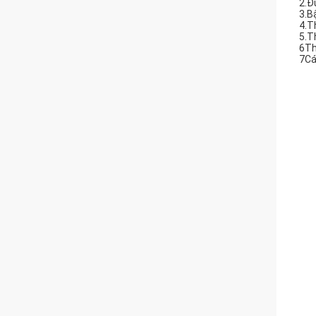
2.Đ
3.B
4.T
5.T
6Th
7Cá