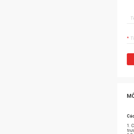
MÔ
Các
1. 
trư