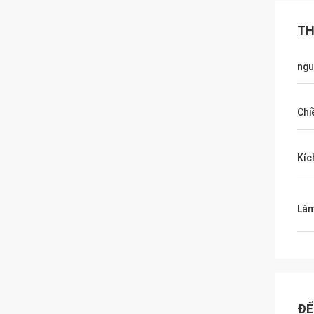
TH
ngu
Chi
Kíc
Làm
ĐỂ