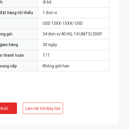
nh
đi bộ
đặt hàng tối thiểu
1 đơn vị
USD 13XX-15XX/ USD
óng gói
34 đơn vị/40 HQ; 14 UNITS/20GP
 giao hàng
30 ngày
n thanh toán
T/T
 cung cấp
Không giới hạn
 Nhất
Liên Hệ Với Bây Giờ