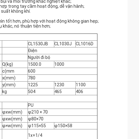
 bụi và môi trường khắc nghiệt khác;
h hợp trong tay cầm hoạt động, dễ vận hành;
suất không khí.
hìn tốt hơn, phù hợp với hoạt động không gian hẹp;
 khác, nó thuận tiện hơn;
CL1530JB
CL1030J
CL1016D
Điện
Người đi bộ
Q(kg)
1500.0
1000
c(mm
600
x(mm)
780
y(mm)
1225
1230
1100
kg
504
465
406
PU
φxw(mm)
φ210 × 70
φxw(mm)
φ80×70
φ×w(mm)
φ115×55
φ150×58
1x+1/4