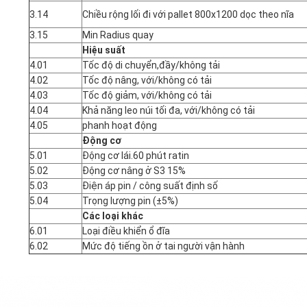
3.14
Chiều rộng lối đi với pallet 800x1200 dọc theo nĩa
3.15
Min Radius quay
Hiệu suất
4.01
Tốc độ di chuyển,đầy/không tải
4.02
Tốc độ nâng, với/không có tải
4.03
Tốc độ giảm, với/không có tải
4.04
Khả năng leo núi tối đa, với/không có tải
4.05
phanh hoạt động
Động cơ
5.01
Động cơ lái.60 phút ratin
5.02
Động cơ nâng ở S3 15%
5.03
Điện áp pin / công suất định số
5.04
Trọng lượng pin (±5%)
Các loại khác
6.01
Loại điều khiển ổ đĩa
6.02
Mức độ tiếng ồn ở tai người vận hành