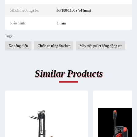
5Kích thước ngã ba:
60/180/1150 s/e/l (mm)
6bảo hành:
1 năm
Tags:
Xe nâng điện
Chiếc xe nâng Stacker
Máy xếp pallet bằng động cơ
Similar Products