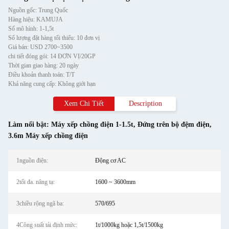
Nguồn gốc: Trung Quốc
Hàng hiệu: KAMUJA
Số mô hình: 1-1,5t
Số lượng đặt hàng tối thiểu: 10 đơn vị
Giá bán: USD 2700~3500
chi tiết đóng gói: 14 ĐƠN VỊ/20GP
Thời gian giao hàng: 20 ngày
Điều khoản thanh toán: T/T
Khả năng cung cấp: Không giới hạn
Xem Chi Tiết
Description
Làm nổi bật:
Máy xếp chồng điện 1-1.5t
,
Đứng trên bộ đệm điện
,
3.6m Máy xếp chồng điện
1nguồn điện:
Động cơ AC
2tối đa. nâng tạ:
1600 ~ 3600mm
3chiều rộng ngã ba:
570/695
4Công suất tải định mức:
1t/1000kg hoặc 1,5t/1500kg