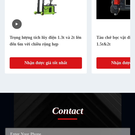
Trọng lượng tích lũy điện 1.3t và 2t lên
Tàu chở bọc vật điện
đến 6m với chiều rộng hẹp
1.5t&2t
Nhận được giá tốt nhất
Nhận được gi
Contact