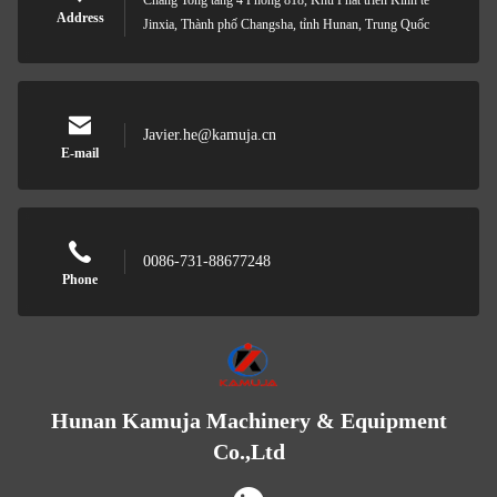
Chang Tong tầng 4 Phòng 818, Khu Phát triển Kinh tế
Address
Jinxia, Thành phố Changsha, tỉnh Hunan, Trung Quốc
Javier.he@kamuja.cn
E-mail
0086-731-88677248
Phone
Hunan Kamuja Machinery & Equipment
Co.,Ltd