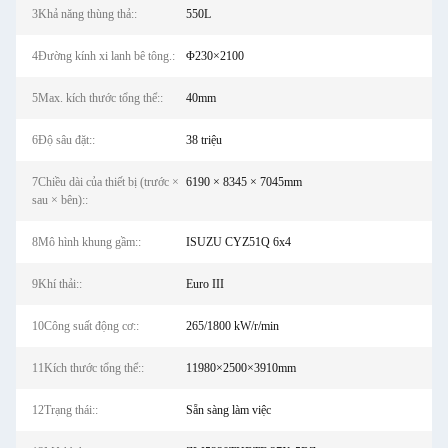
3Khả năng thùng thả::
550L
4Đường kính xi lanh bê tông.:
Φ230×2100
5Max. kích thước tổng thể::
40mm
6Độ sâu đặt::
38 triệu
7Chiều dài của thiết bị (trước ×
6190 × 8345 × 7045mm
sau × bên)::
8Mô hình khung gầm::
ISUZU CYZ51Q 6x4
9Khí thải::
Euro III
10Công suất động cơ::
265/1800 kW/r/min
11Kích thước tổng thể::
11980×2500×3910mm
12Trạng thái::
Sẵn sàng làm việc