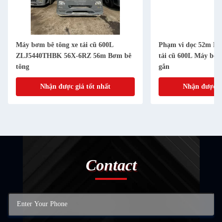
Máy bơm bê tông xe tải cũ 600L
Phạm vi dọc 52m Má
ZLJ5440THBK 56X-6RZ 56m Bơm bê
tải cũ 600L Máy bơm 
tông
gắn
Nhận được giá tốt nhất
Nhận được gi
Contact