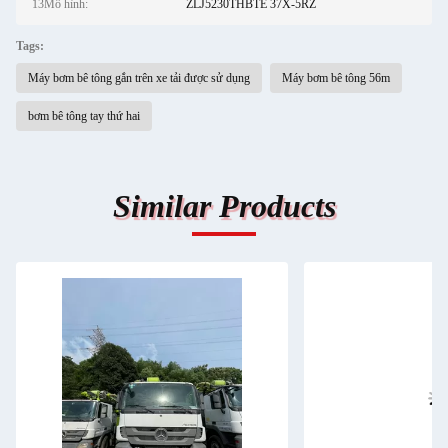
13Mô hình:
ZLJ5230THBTE 37X-5RZ
Tags:
Máy bơm bê tông gắn trên xe tải được sử dụng
Máy bơm bê tông 56m
bơm bê tông tay thứ hai
Similar Products