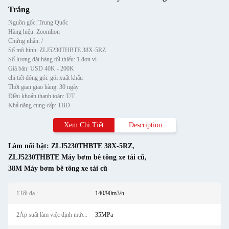
Trắng
Nguồn gốc: Trung Quốc
Hàng hiệu: Zoomlion
Chứng nhận: /
Số mô hình: ZLJ5230THBTE 38X-5RZ
Số lượng đặt hàng tối thiểu: 1 đơn vị
Giá bán: USD 40K - 200K
chi tiết đóng gói: gói xuất khẩu
Thời gian giao hàng: 30 ngày
Điều khoản thanh toán: T/T
Khả năng cung cấp: TBD
Xem Chi Tiết
Description
Làm nổi bật:
ZLJ5230THBTE 38X-5RZ
,
ZLJ5230THBTE Máy bơm bê tông xe tải cũ
,
38M Máy bơm bê tông xe tải cũ
1Tối đa.:
140/90m3/h
2Áp suất làm việc định mức::
35MPa