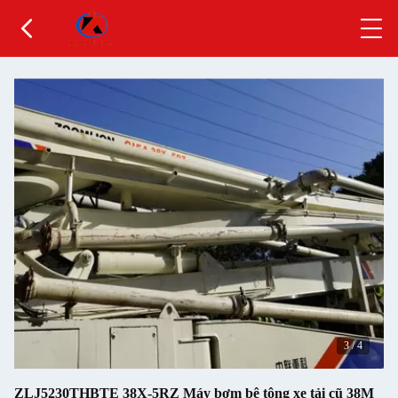
3
/
4
ZLJ5230THBTE 38X-5RZ Máy bơm bê tông xe tải cũ 38M